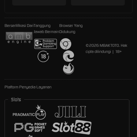
Bersertifikasi Dari
Tanggung
Browser Yang
Jawab Bermain
Didukung
©2026 MBAKTOTO. Hak
cipta dilindungi | 18+
Platform Penyedia Layanan
Slots