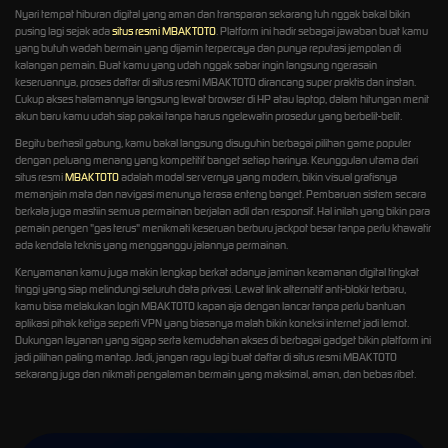
Nyari tempat hiburan digital yang aman dan transparan sekarang tuh nggak bakal bikin
pusing lagi sejak ada
situs resmi MBAKTOTO
. Platform ini hadir sebagai jawaban buat kamu
yang butuh wadah bermain yang dijamin terpercaya dan punya reputasi jempolan di
kalangan pemain. Buat kamu yang udah nggak sabar ingin langsung ngerasain
keseruannya, proses daftar di situs resmi MBAKTOTO dirancang super praktis dan instan.
Cukup akses halamannya langsung lewat browser di HP atau laptop, dalam hitungan menit
akun baru kamu udah siap pakai tanpa harus ngelewatin prosedur yang berbelit-belit.
Begitu berhasil gabung, kamu bakal langsung disuguhin berbagai pilihan game populer
dengan peluang menang yang kompetitif banget setiap harinya. Keunggulan utama dari
situs resmi
MBAKTOTO
adalah modal servernya yang modern, bikin visual grafisnya
memanjain mata dan navigasi menunya terasa enteng banget. Pembaruan sistem secara
berkala juga mastiin semua permainan berjalan adil dan responsif. Hal inilah yang bikin para
pemain pengen "gas terus" menikmati keseruan berburu jackpot besar tanpa perlu khawatir
ada kendala teknis yang mengganggu jalannya permainan.
Kenyamanan kamu juga makin lengkap berkat adanya jaminan keamanan digital tingkat
tinggi yang siap melindungi seluruh data privasi. Lewat link alternatif anti-blokir terbaru,
kamu bisa melakukan login MBAKTOTO kapan aja dengan lancar tanpa perlu bantuan
aplikasi pihak ketiga seperti VPN yang biasanya malah bikin koneksi internet jadi lemot.
Dukungan layanan yang sigap serta kemudahan akses di berbagai gadget bikin platform ini
jadi pilihan paling mantap. Jadi, jangan ragu lagi buat daftar di situs resmi MBAKTOTO
sekarang juga dan nikmati pengalaman bermain yang maksimal, aman, dan bebas ribet.