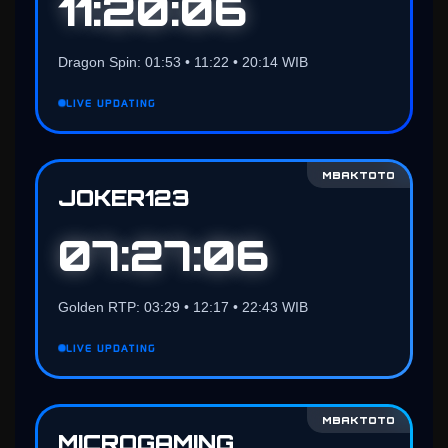
11:20:05
Dragon Spin: 01:53 • 11:22 • 20:14 WIB
LIVE UPDATING
MBAKTOTO
JOKER123
07:27:05
Golden RTP: 03:29 • 12:17 • 22:43 WIB
LIVE UPDATING
MBAKTOTO
MICROGAMING