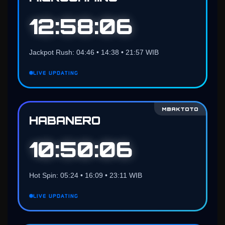
12:58:05
Jackpot Rush: 04:46 • 14:38 • 21:57 WIB
LIVE UPDATING
MBAKTOTO
HABANERO
10:50:05
Hot Spin: 05:24 • 16:09 • 23:11 WIB
LIVE UPDATING