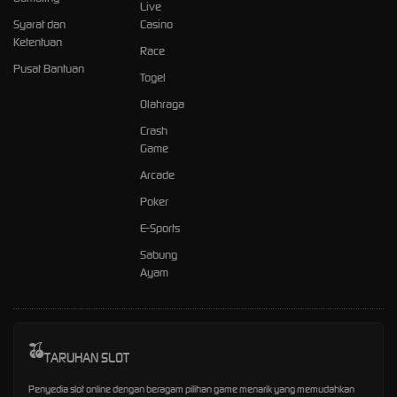
Live
Syarat dan
Casino
Ketentuan
Race
Pusat Bantuan
Togel
Olahraga
Crash
Game
Arcade
Poker
E-Sports
Sabung
Ayam
TARUHAN SLOT
Penyedia slot online dengan beragam pilihan game menarik yang memudahkan