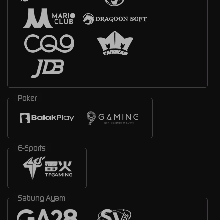
Poker
E-Sports
Sabung Ayam